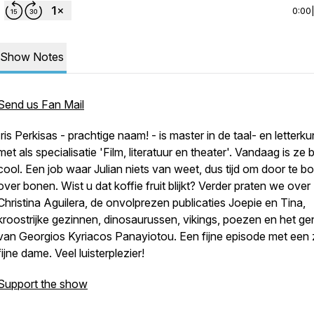
0:00
Show Notes
Send us Fan Mail
Iris Perkisas - prachtige naam! - is master in de taal- en letterk
met als specialisatie 'Film, literatuur en theater'. Vandaag is ze b
cool. Een job waar Julian niets van weet, dus tijd om door te 
over bonen. Wist u dat koffie fruit blijkt? Verder praten we over
Christina Aguilera, de onvolprezen publicaties Joepie en Tina,
kroostrijke gezinnen, dinosaurussen, vikings, poezen en het ge
van Georgios Kyriacos Panayiotou. Een fijne episode met een 
fijne dame. Veel luisterplezier!
Support the show