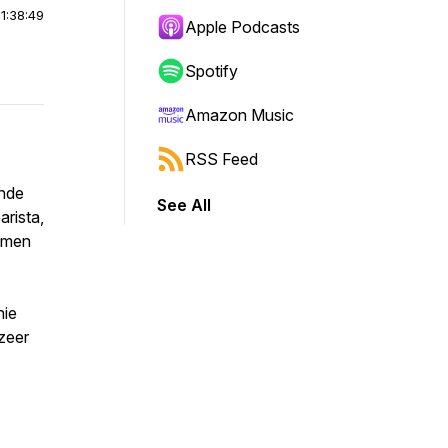
|
1:38:49
Apple Podcasts
Spotify
Amazon Music
RSS Feed
unde
See All
arista,
bomen
nie
zeer