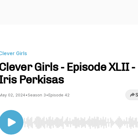
Clever Girls
Clever Girls - Episode XLII -
Iris Perkisas
S
May 02, 2024
•
Season 3
•
Episode 42
Use Left/Right to seek, Home/End to jump to start o