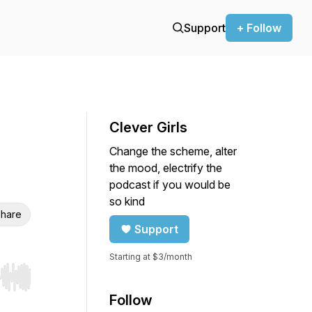
Support
+ Follow
Clever Girls
Change the scheme, alter
the mood, electrify the
podcast if you would be
so kind
hare
Support
Starting at $3/month
r end. Hold shift to jump forward or backward.
Follow