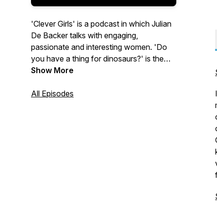
'Clever Girls' is a podcast in which Julian
De Backer talks with engaging,
passionate and interesting women. 'Do
you have a thing for dinosaurs?' is the
one question that pops up in every
Show More
episode, but other than that, anything
goes. Let's go! [Be warned, episodes are
All Episodes
mostly in Dutch!]
In 'Clever Girls' praat Julian De Backer
met boeiende, gepassioneerde en
interessante vrouwen over alles en niets -
met als ankervraag: 'Heeft u iets met
dinosaurussen?'